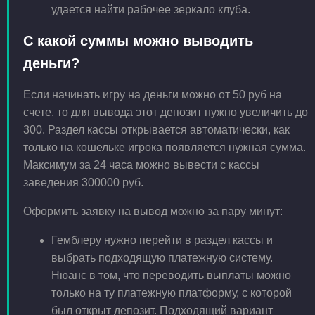
удается найти рабочее зеркало клуба.
С какой суммы можно выводить
деньги?
Если начинать игру на деньги можно от 50 руб на
счете, то для вывода этот депозит нужно увеличить до
300. Раздел кассы открывается автоматически, как
только на кошельке игрока появляется нужная сумма.
Максимум за 24 часа можно вывести с кассы
заведения 300000 руб.
Оформить заявку на вывод можно за пару минут:
Гемблеру нужно перейти в раздел кассы и
выбрать подходящую платежную систему.
Нюанс в том, что переводить выплаты можно
только на ту платежную платформу, с которой
был открыт депозит. Подходящий вариант