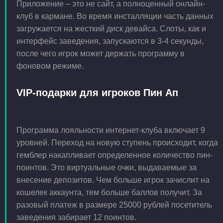
Приложение – это не сайт, а полноценный онлайн-
клуб в кармане. Во время инсталляции часть данных
загружается на жесткий диск девайса. Слоты, как и
интерфейс заведения, запускаются в 3-4 секунды,
после чего игрок может держать программу в
фоновом режиме.
VIP-подарки для игроков Пин Ап
Программа лояльности интернет-клуба включает 9
уровней. Переход на новую ступень происходит, когда
гемблер накапливает определенное количество пин-
поинтов. Это виртуальные очки, выдаваемые за
внесение депозитов. Чем больше игрок зачислит на
кошелек аккаунта, тем больше баллов получит. За
разовый платеж в размере 25000 рублей посетитель
заведения забирает 12 поинтов.