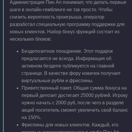
Администрация Пин Ап понимает, что делать первые
шаги в онлайн-гемблинге не так просто. Чтобы
снизить вероятность проигрыша, оператор
разработал специальную программу поддержки для
новых клиентов. Набор бонус-функций состоит из
нескольких блоков:
Бездепозитное поощрение. Этот подарок
предлагается не всегда. Информация об
активном бездепе публикуется на главной
странице. В качестве фору новичок получает
виртуальные рубли и фриспины.
Приветственный пакет. Общая сумма бонуса на
первый депозит достигает 25000 рублей. Игроку
нужно начать с 2000 руб, после чего в разделе
акций посетитель сможет увеличить свой баланс
на 150%.
Фриспины для новых клиентов. Каждый, кто