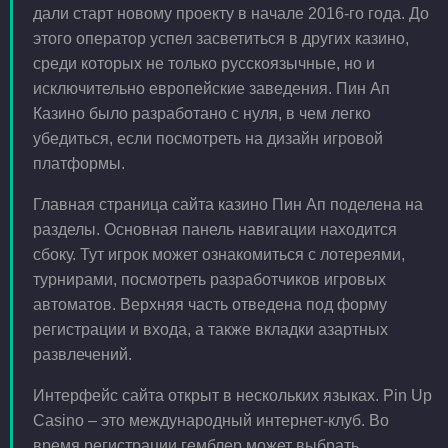
дали старт новому проекту в начале 2016-го года. До
этого оператор успел засветиться в других казино,
среди которых не только русскоязычные, но и
исключительно европейские заведения. Пин Ап
Казино было разработано с нуля, в чем легко
убедиться, если посмотреть на дизайн игровой
платформы.
Главная страница сайта казино Пин Ап поделена на
разделы. Основная панель навигации находится
сбоку. Тут игрок может ознакомиться с лотереями,
турнирами, посмотреть разработчиков игровых
автоматов. Верхняя часть отведена под форму
регистрации и входа, а также вкладки азартных
развлечений.
Интерфейс сайта открыт в нескольких языках. Pin Up
Casino – это международный интернет-клуб. Во
время регистрации гемблер может выбрать