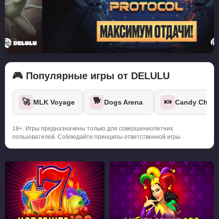
🎮 Популярные игры от DELULU
🐕
🚀
🍬
MLK Voyage
Dogs Arena
Candy Chao
18+. Игры предназначены только для совершеннолетних
пользователей. Соблюдайте принципы ответственной игры.