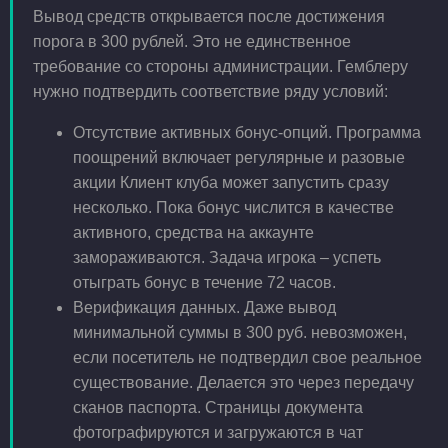
Вывод средств открывается после достижения
порога в 300 рублей. Это не единственное
требование со стороны администрации. Гемблеру
нужно подтвердить соответствие ряду условий:
Отсутствие активных бонус-опций. Программа
поощрений включает регулярные и разовые
акции Клиент клуба может запустить сразу
несколько. Пока бонус числится в качестве
активного, средства на аккаунте
замораживаются. Задача игрока – успеть
отыграть бонус в течение 72 часов.
Верификация данных. Даже вывод
минимальной суммы в 300 руб. невозможен,
если посетитель не подтвердил свое реальное
существование. Делается это через передачу
сканов паспорта. Страницы документа
фотографируются и загружаются в чат