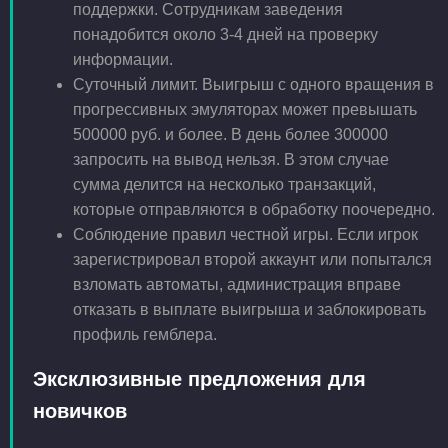
поддержки. Сотрудникам заведения
понадобится около 3-4 дней на проверку
информации.
Суточный лимит. Выигрыш с одного вращения в
прогрессивных эмуляторах может превышать
500000 руб. и более. В день более 300000
запросить на вывод нельзя. В этом случае
сумма делится на несколько транзакций,
которые отправляются в обработку поочередно.
Соблюдение правил честной игры. Если игрок
зарегистрировал второй аккаунт или попытался
взломать автоматы, администрация вправе
отказать в выплате выигрыша и заблокировать
профиль гемблера.
Эксклюзивные предложения для
новичков