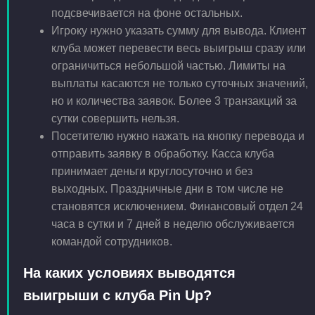
подсвечивается на фоне остальных.
Игроку нужно указать сумму для вывода. Клиент
клуба может перевести весь выигрыш сразу или
ограничиться небольшой частью. Лимиты на
выплаты касаются не только суточных значений,
но и количества заявок. Более 3 транзакций за
сутки совершить нельзя.
Посетителю нужно нажать на кнопку перевода и
отправить заявку в обработку. Касса клуба
принимает деньги круглосуточно и без
выходных. Праздничные дни в том числе не
становятся исключением. Финансовый отдел 24
часа в сутки и 7 дней в неделю обслуживается
командой сотрудников.
На каких условиях выводятся
выигрыши с клуба Pin Up?