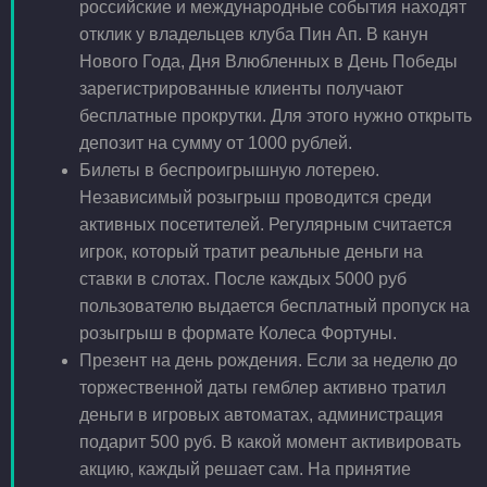
российские и международные события находят
отклик у владельцев клуба Пин Ап. В канун
Нового Года, Дня Влюбленных в День Победы
зарегистрированные клиенты получают
бесплатные прокрутки. Для этого нужно открыть
депозит на сумму от 1000 рублей.
Билеты в беспроигрышную лотерею.
Независимый розыгрыш проводится среди
активных посетителей. Регулярным считается
игрок, который тратит реальные деньги на
ставки в слотах. После каждых 5000 руб
пользователю выдается бесплатный пропуск на
розыгрыш в формате Колеса Фортуны.
Презент на день рождения. Если за неделю до
торжественной даты гемблер активно тратил
деньги в игровых автоматах, администрация
подарит 500 руб. В какой момент активировать
акцию, каждый решает сам. На принятие