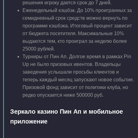
решения игроку дается срок до 7 дней.
Еженедельный кэшбэк. До 10% проигранных за
семидневный срок средств можно вернуть по
программе кэшбэка. Итоговый процент зависит
от бюджета посетителя. Максимальные 10%
выдаются тем, кто проиграл за неделю более
25000 рублей.
Турниры от Пин Ап. Долгое время в рамках Pin
Up не было призовых ивентов. Владельцы
заведения услышали просьбы клиентов и
теперь каждый месяц запускают новое событие.
Призовой фонд зависит от политики клуба, но
редко опускается ниже 500000 руб.
Зеркало казино Пин Ап и мобильное
приложение