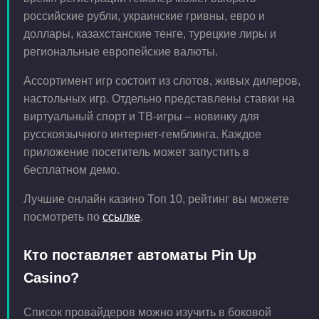
российские рубли, украинские гривны, евро и
доллары, казахстанские тенге, турецкие лиры и
региональные европейские валюты.
Ассортимент игр состоит из слотов, живых дилеров,
настольных игр. Отдельно представлены ставки на
виртуальный спорт и ТВ-игры – новинку для
русскоязычного интернет-гемблинга. Каждое
приложение посетитель может запустить в
бесплатном демо.
Лучшие онлайн казино Топ 10, рейтинг вы можете
посмотреть по
ссылке
.
Кто поставляет автоматы Pin Up
Casino?
Список провайдеров можно изучить в боковой