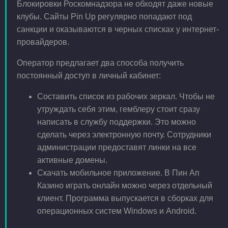
Блокировки Роскомнадзора не обходят даже новые
клубы. Сайты Pin Up регулярно попадают под
санкции и оказываются в черных списках у интернет-
провайдеров.
Оператор предлагает два способа получить
постоянный доступ в личный кабинет:
Составить список из рабочих зеркал. Чтобы не
утруждать себя этим, гемблеру стоит сразу
написать в службу поддержки. Это можно
сделать через электронную почту. Сотрудники
администрации предоставят линки на все
активные домены.
Скачать мобильное приложение. В Пин Ап
Казино играть онлайн можно через отдельный
клиент. Программа выпускается в сборках для
операционных систем Windows и Android.