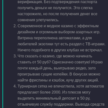
верификация. Без подтверждения паспорта
получить деньги не получится. Это слегка
насторожило, но после получения денег все
сомнения улетучились.
Современное и модное казино с эффектным
дизайном и огромным выбором азартных игр.
Витрина переполнена автоматами, а для
любителей экзотики тут есть раздел с ТВ-играми.
Ничего подобного в других клубах не встречал.
Что сказать о казино, где можно начинать
ставить от 50 руб? Однозначно советую! Играю
почти каждый день, выигрываю редко, зато
проигрываю сущие копейки. В бонусах можно
найти фриспины и кэшбэк, кучу других акций.
Турнирная сетка не впечатлила, хотя автоматов
предлагают более 2000. Из плюсов могу
выделить минимальный депозит в 50 ру,
отзывчивую службу поддержки. Вывода средств