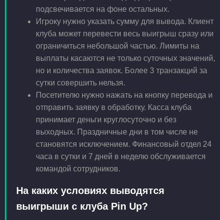
подсвечивается на фоне остальных.
Игроку нужно указать сумму для вывода. Клиент
клуба может перевести весь выигрыш сразу или
ограничиться небольшой частью. Лимиты на
выплаты касаются не только суточных значений,
но и количества заявок. Более 3 транзакций за
сутки совершить нельзя.
Посетителю нужно нажать на кнопку перевода и
отправить заявку в обработку. Касса клуба
принимает деньги круглосуточно и без
выходных. Праздничные дни в том числе не
становятся исключением. Финансовый отдел 24
часа в сутки и 7 дней в неделю обслуживается
командой сотрудников.
На каких условиях выводятся
выигрыши с клуба Pin Up?