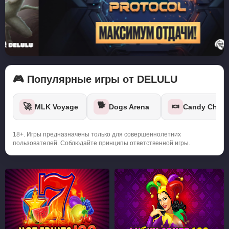
🎮 Популярные игры от DELULU
🐕
🚀
🍬
MLK Voyage
Dogs Arena
Candy Chao
18+. Игры предназначены только для совершеннолетних
пользователей. Соблюдайте принципы ответственной игры.