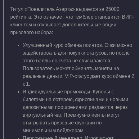
Титул «Повелитель Азарта» выдается за 25000
рейтинга. Это означает, что гемблер становится ВИП-
клиентом и открывает дополнительные опции
призового набора:
Улучшенный курс обмена поинтов. Очки можно
задействовать для покупки статусов, но после
этого баллы со счета не списываются.
Пользователь может обменять монеты на
реальные деньги. VIP-статус дает курс обмена 2
к 1.
Индивидуальные промокоды. Купоны с
билетами на лотерею, фриспинами и новыми
депозитными поощрениями раздаются через
виртуальный чат. Премиум-клиенты могут
отыгрывать призовые функции по
минимальным вейджерам.
Персональный менеджер. Игрок может