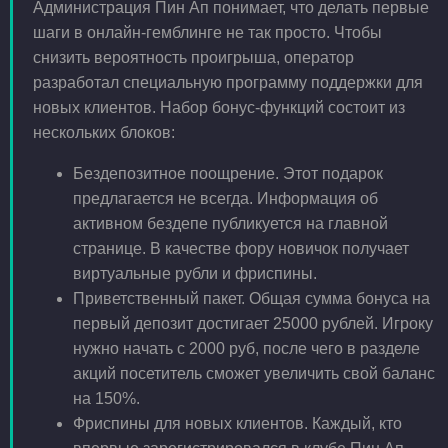
Администрация Пин Ап понимает, что делать первые
шаги в онлайн-гемблинге не так просто. Чтобы
снизить вероятность проигрыша, оператор
разработал специальную программу поддержки для
новых клиентов. Набор бонус-функций состоит из
нескольких блоков:
Бездепозитное поощрение. Этот подарок
предлагается не всегда. Информация об
активном бездепе публикуется на главной
странице. В качестве фору новичок получает
виртуальные рубли и фриспины.
Приветственный пакет. Общая сумма бонуса на
первый депозит достигает 25000 рублей. Игроку
нужно начать с 2000 руб, после чего в разделе
акций посетитель сможет увеличить свой баланс
на 150%.
Фриспины для новых клиентов. Каждый, кто