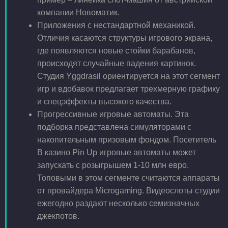
компании Новоматик.
Приложения с нестандартной механикой.
Отличия касаются структуры игрового экрана,
где появляются новые стойки барабанов,
происходят случайные падения картинок.
Студия Yggdrasil ориентируется на этот сегмент
игр и вдобавок предлагает трехмерную графику
и спецэффекты высокого качества.
Прогрессивные игровые автоматы. Эта
подборка представлена симуляторами с
накопительным призовым фондом. Посетитель
В казино Pin Up игровые автоматы может
запускать с розыгрышем 1-10 млн евро.
Топовыми в этом сегменте считаются аппараты
от провайдера Microgaming. Видеослоты студии
ежегодно раздают несколько семизначных
джекпотов.