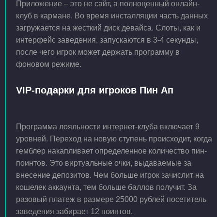
Приложение – это не сайт, а полноценный онлайн-
клуб в кармане. Во время инсталляции часть данных
загружается на жесткий диск девайса. Слоты, как и
интерфейс заведения, запускаются в 3-4 секунды,
после чего игрок может держать программу в
фоновом режиме.
VIP-подарки для игроков Пин Ап
Программа лояльности интернет-клуба включает 9
уровней. Переход на новую ступень происходит, когда
гемблер накапливает определенное количество пин-
поинтов. Это виртуальные очки, выдаваемые за
внесение депозитов. Чем больше игрок зачислит на
кошелек аккаунта, тем больше баллов получит. За
разовый платеж в размере 25000 рублей посетитель
заведения забирает 12 поинтов.