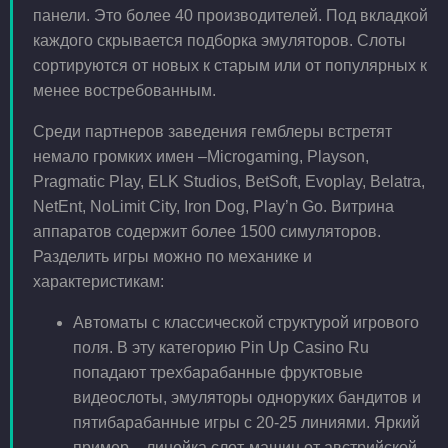
панели. Это более 40 производителей. Под вкладкой
каждого скрывается подборка эмуляторов. Слоты
сортируются от новых к старым или от популярных к
менее востребованным.
Среди партнеров заведения гемблеры встретят
немало громких имен –Microgaming, Playson,
Pragmatic Play, ELK Studios, BetSoft, Evoplay, Belatra,
NetEnt, NoLimit City, Iron Dog, Play’n Go. Витрина
аппаратов содержит более 1500 симуляторов.
Разделить игры можно по механике и
характеристикам:
Автоматы с классической структурой игрового
поля. В эту категорию Pin Up Casino Ru
попадают трехбарабанные фруктовые
видеослоты, эмуляторы одноруких бандитов и
пятибарабанные игры с 20-25 линиями. Яркий
пример – линейка слот-машин от австрийской