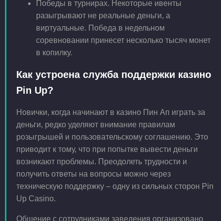
Победы в турнирах. Некоторые ивенты
разыгрывают не реальные деньги, а
виртуальные. Победа в недельном
соревновании принесет несколько тысяч монет
в копилку.
Как устроена служба поддержки казино
Pin Up?
Новички, когда начинают в казино Пин Ап играть за
деньги, редко уделяют внимание правилам
розыгрышей и пользовательскому соглашению. Это
приводит к тому, что при попытке вывести деньги
возникают проблемы. Преодолеть трудности и
получить ответы на вопросы можно через
техническую поддержку – одну из сильных сторон Pin
Up Casino.
Общение с сотрудниками заведения организовано