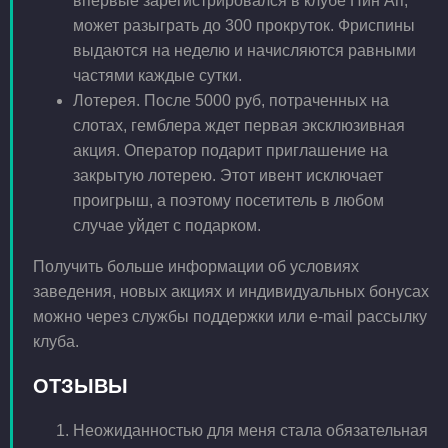
впервые зарегистрировался в клубе Пин Ап,
может разыграть до 300 прокруток. Фриспины
выдаются на неделю и начисляются равными
частями каждые сутки.
Лотерея. После 5000 руб, потраченных на
слотах, гемблера ждет первая эксклюзивная
акция. Оператор подарит приглашение на
закрытую лотерею. Этот ивент исключает
проигрыш, а поэтому посетитель в любом
случае уйдет с подарком.
Получить больше информации об условиях
заведения, новых акциях и индивидуальных бонусах
можно через службы поддержки или e-mail рассылку
клуба.
ОТЗЫВЫ
Неожиданностью для меня стала обязательная