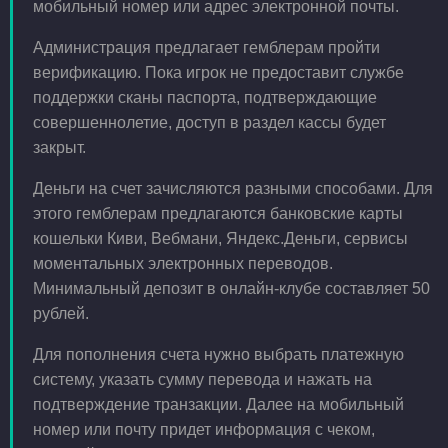
мобильный номер или адрес электронной почты.
Администрация предлагает гемблерам пройти
верификацию. Пока игрок не предоставит службе
поддержки сканы паспорта, подтверждающие
совершеннолетие, доступ в раздел кассы будет
закрыт.
Деньги на счет зачисляются разными способами. Для
этого гемблерам предлагаются банковские карты
кошельки Киви, Вебмани, Яндекс.Деньги, сервисы
моментальных электронных переводов.
Минимальный депозит в онлайн-клубе составляет 50
рублей.
Для пополнения счета нужно выбрать платежную
систему, указать сумму перевода и нажать на
подтверждение транзакции. Далее на мобильный
номер или почту придет информация с чеком,